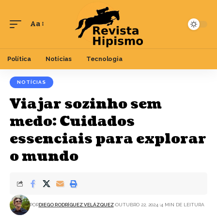
Aa
Font
Resizer
Política
Notícias
Tecnologia
NOTÍCIAS
Viajar sozinho sem
medo: Cuidados
essenciais para explorar
o mundo
POR
DIEGO RODRÍGUEZ VELÁZQUEZ
OUTUBRO 22, 2024
4 MIN DE LEITURA