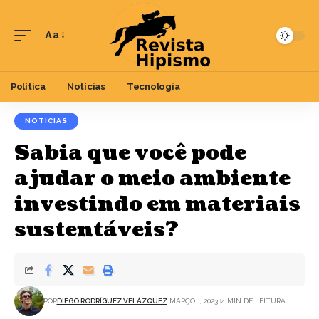
Aa
Font
Resizer
Política
Notícias
Tecnologia
NOTÍCIAS
Sabia que você pode
ajudar o meio ambiente
investindo em materiais
sustentáveis?
POR
DIEGO RODRÍGUEZ VELÁZQUEZ
MARÇO 1, 2023
4 MIN DE LEITURA