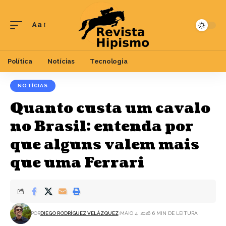
Aa
Font
Resizer
Política
Notícias
Tecnologia
NOTÍCIAS
Quanto custa um cavalo
no Brasil: entenda por
que alguns valem mais
que uma Ferrari
POR
DIEGO RODRÍGUEZ VELÁZQUEZ
MAIO 4, 2026
6 MIN DE LEITURA