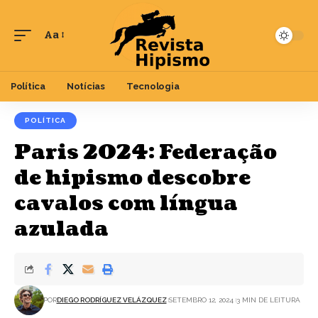
Aa
Font
Resizer
Política
Notícias
Tecnologia
POLÍTICA
Paris 2024: Federação
de hipismo descobre
cavalos com língua
azulada
POR
DIEGO RODRÍGUEZ VELÁZQUEZ
SETEMBRO 12, 2024
3 MIN DE LEITURA