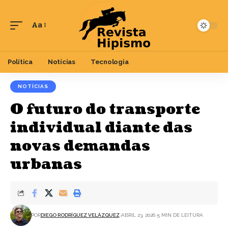
Aa
Font
Resizer
Política
Notícias
Tecnologia
NOTÍCIAS
O futuro do transporte
individual diante das
novas demandas
urbanas
POR
DIEGO RODRÍGUEZ VELÁZQUEZ
ABRIL 23, 2026
5 MIN DE LEITURA